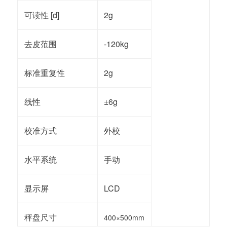
可读性 [d]
2g
去皮范围
-120kg
标准重复性
2g
线性
±6g
校准方式
外校
水平系统
手动
显示屏
LCD
秤盘尺寸
400
×500mm